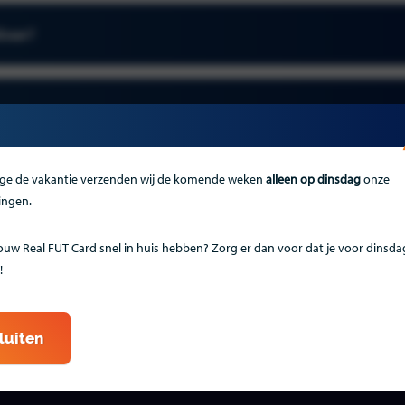
kbaar?
e de vakantie verzenden wij de komende weken
alleen op dinsdag
onze
ellen nog wijzigen?
ingen.
 jouw Real FUT Card snel in huis hebben? Zorg er dan voor dat je voor dinsda
!
luiten